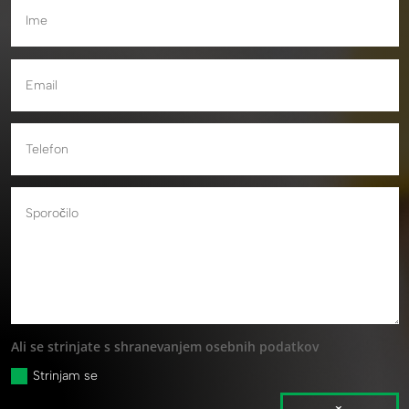
Ali se strinjate s shranevanjem osebnih podatkov
Strinjam se