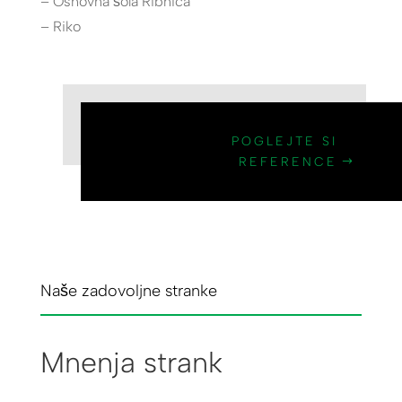
– Osnovna šola Ribnica
– Riko
POGLEJTE SI
REFERENCE
Naše zadovoljne stranke
Mnenja strank