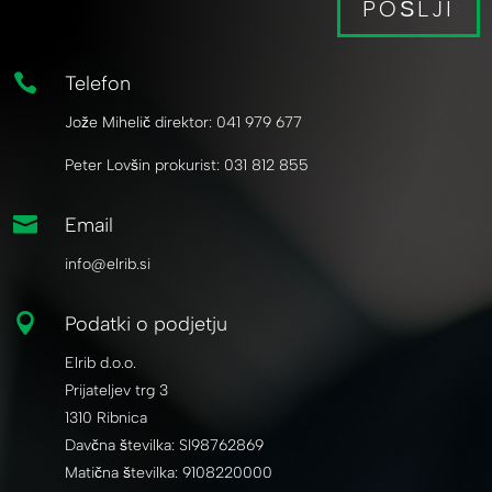
POŠLJI

Telefon
Jože Mihelič direktor: 041 979 677
Peter Lovšin prokurist: 031 812 855

Email
info@elrib.si

Podatki o podjetju
Elrib d.o.o.
Prijateljev trg 3
1310 Ribnica
Davčna številka:
SI98762869
Matična številka:
9108220000